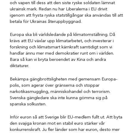
och vapen till dess att den siste ryske soldaten lämnat
ukrainsk mark. Redan nu har Liberalerna i EU drivit
igenom att frysta ryska statstillgångar ska användas till att
betala för Ukrainas återuppbyggnad.
Europa ska bli världsledande på klimatomställning. Då
krävs att EU växlar upp klimatarbetet, och investerar i
forskning och klimatsmart kärnkraft samtidigt som vi
handlar ännu mer med demokratier runt om i världen.
Bara så kan vi bryta beroendet av Kina och andra
diktaturer.
Bekämpa gängbrottsligheten med gemensam Europa-
polis, som agerar över gränserna och stoppar
narkotikasmuggling, människohandel och terrorism.
Svenska gängledare ska inte kunna gömma sig på
spanska solkusten.
Inför euron så att Sverige blir EU-medlem fullt ut. Att byta
den svajiga kronan mot en stabil euro stärker vår
konkurrenskraft. Ju fler länder som har euron, desto mer