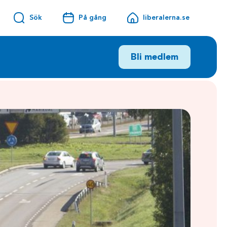
Sök
På gång
liberalerna.se
Bli medlem