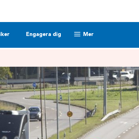
iker
Engagera dig
Mer