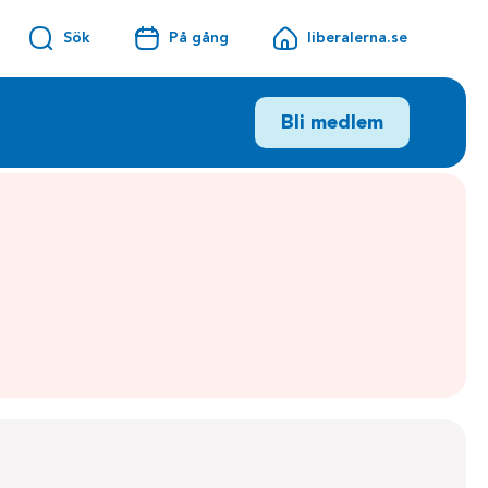
Sök
På gång
liberalerna.se
Bli medlem