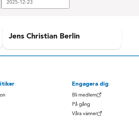
Jens Christian Berlin
itiker
Engagera dig
son
Bli medlem
På gång
Våra vänner