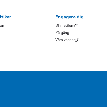
itiker
Engagera dig
son
Bli medlem
På gång
Våra vänner