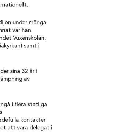
rnationellt.
tiljon under många
annat var han
undet Vuxenskolan,
akyrkan) samt i
er sina 32 år i
ekämpning av
gå i flera statliga
s
rdefulla kontakter
et att vara delegat i