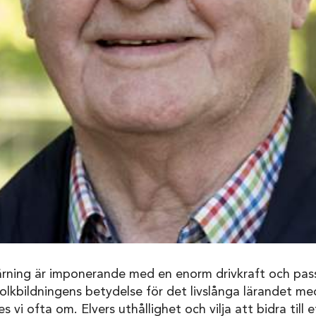
ärning är imponerande med en enorm drivkraft och passi
 Folkbildningens betydelse för det livslånga lärandet me
s vi ofta om. Elvers uthållighet och vilja att bidra till 