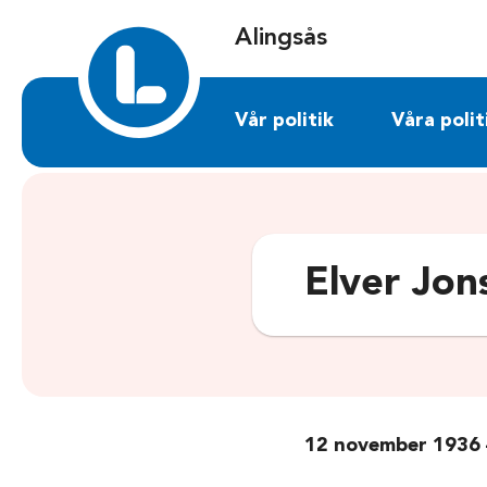
Sök på alingsas.liberalerna.se
Alingsås
Vår politik
Våra polit
Elver Jon
12 november 1936 –