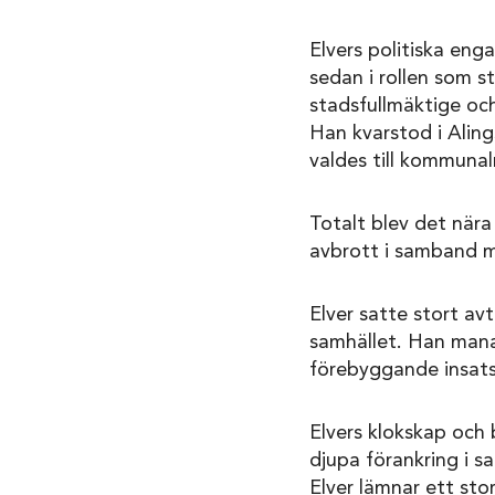
Elvers politiska en
sedan i rollen som s
stadsfullmäktige oc
Han kvarstod i Aling
valdes till kommuna
Totalt blev det nära
avbrott i samband m
Elver satte stort avt
samhället. Han manad
förebyggande insatse
Elvers klokskap och 
djupa förankring i s
Elver lämnar ett sto