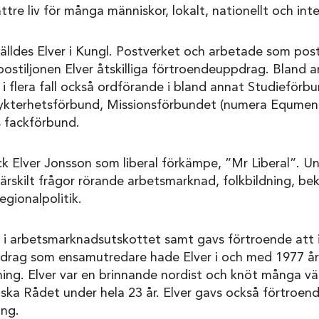
ttre liv för många människor, lokalt, nationellt och inte
älldes Elver i Kungl. Postverket och arbetade som pos
postiljonen Elver åtskilliga förtroendeuppdrag. Bland 
i flera fall också ordförande i bland annat Studieförb
kterhetsförbund, Missionsförbundet (numera Equmeni
 fackförbund.
 Elver Jonsson som liberal förkämpe, ”Mr Liberal”. Und
ärskilt frågor rörande arbetsmarknad, folkbildning, b
egionalpolitik.
 i arbetsmarknadsutskottet samt gavs förtroende att in
pdrag som ensamutredare hade Elver i och med 1977 år
ing. Elver var en brinnande nordist och knöt många vä
ka Rådet under hela 23 år. Elver gavs också förtroend
ing.