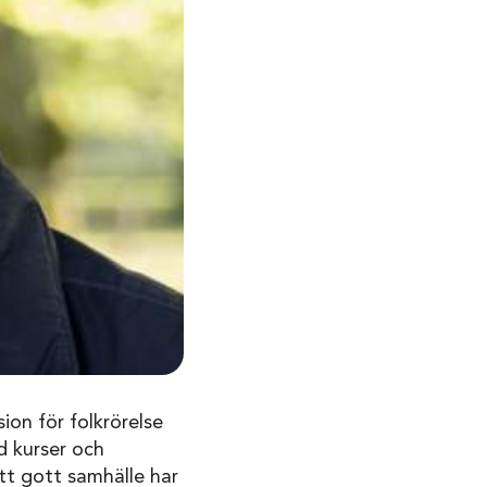
on för folkrörelse
d kurser och
ett gott samhälle har