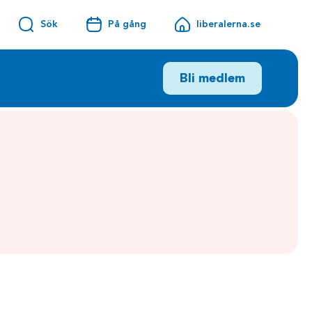
Sök
På gång
liberalerna.se
Bli medlem