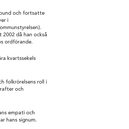
bund och fortsatte
er i
kommunstyrelsen).
et 2002 då han också
es ordförande.
ära kvartssekels
 folkrörelsens roll i
rafter och
Hans empati och
var hans signum.