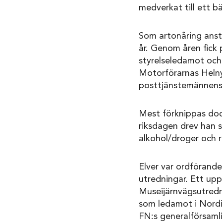
medverkat till ett bä
Som artonåring anst
år. Genom åren fick 
styrelseledamot och 
Motorförarnas Helny
posttjänstemännens
Mest förknippas dock
riksdagen drev han s
alkohol/droger och r
Elver var ordförande
utredningar. Ett up
Museijärnvägsutredn
som ledamot i Nordis
FN:s generalförsaml