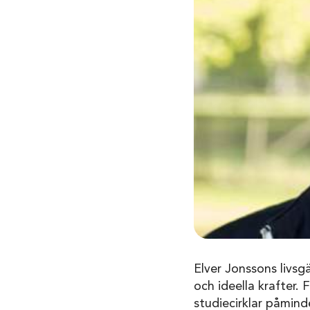
Elver Jonssons livsg
och ideella krafter.
studiecirklar påminde