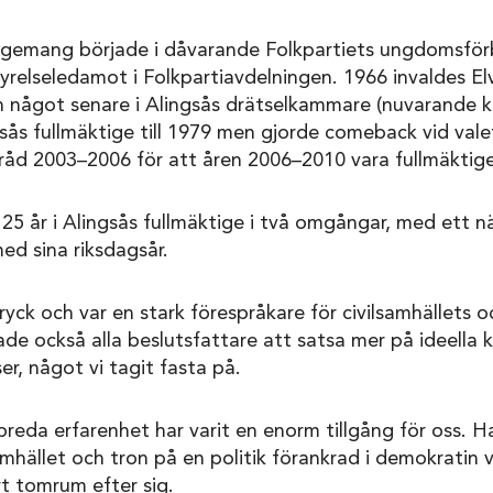
gagemang började i dåvarande Folkpartiets ungdomsför
tyrelseledamot i Folkpartiavdelningen. 1966 invaldes Elv
h något senare i Alingsås drätselkammare (nuvarande 
sås fullmäktige till 1979 men gjorde comeback vid val
lråd 2003–2006 för att åren 2006–2010 vara fullmäktig
 25 år i Alingsås fullmäktige i två omgångar, med ett n
ed sina riksdagsår.
ryck och var en stark förespråkare för civilsamhällets och
e också alla beslutsfattare att satsa mer på ideella k
r, något vi tagit fasta på.
breda erfarenhet har varit en enorm tillgång för oss. 
amhället och tron på en politik förankrad i demokratin 
rt tomrum efter sig.